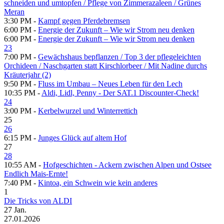
schneiden und umtopfen /​ Pflege von Zimmerazaleen /​ Grünes
Meran
3:30 PM -
Kampf gegen Pferdebremsen
6:00 PM -
Energie der Zukunft – Wie wir Strom neu denken
6:00 PM -
Energie der Zukunft – Wie wir Strom neu denken
23
7:00 PM -
Gewächshaus bepflanzen /​ Top 3 der pflegeleichten
Orchideen /​ Naschgarten statt Kirschlorbeer /​ Mit Nadine durchs
Kräuterjahr (2)
9:50 PM -
Fluss im Umbau – Neues Leben für den Lech
10:35 PM -
Aldi, Lidl, Penny - Der SAT.1 Discounter-Check!
24
3:00 PM -
Kerbelwurzel und Winterrettich
25
26
6:15 PM -
Junges Glück auf altem Hof
27
28
10:55 AM -
Hofgeschichten - Ackern zwischen Alpen und Ostsee
Endlich Mais-Ernte!
7:40 PM -
Kintoa, ein Schwein wie kein anderes
1
Die Tricks von ALDI
27
Jan.
27.01.2026