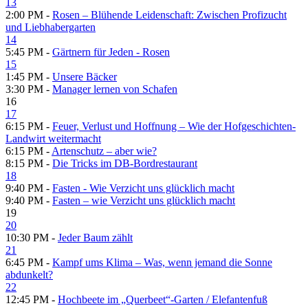
13
2:00 PM -
Rosen – Blühende Leidenschaft: Zwischen Profizucht
und Liebhabergarten
14
5:45 PM -
Gärtnern für Jeden - Rosen
15
1:45 PM -
Unsere Bäcker
3:30 PM -
Manager lernen von Schafen
16
17
6:15 PM -
Feuer, Verlust und Hoffnung – Wie der Hofgeschichten-
Landwirt weitermacht
6:15 PM -
Artenschutz – aber wie?
8:15 PM -
Die Tricks im DB-Bordrestaurant
18
9:40 PM -
Fasten - Wie Verzicht uns glücklich macht
9:40 PM -
Fasten – wie Verzicht uns glücklich macht
19
20
10:30 PM -
Jeder Baum zählt
21
6:45 PM -
Kampf ums Klima – Was, wenn jemand die Sonne
abdunkelt?
22
12:45 PM -
Hochbeete im „Querbeet“-Garten /​ Elefantenfuß