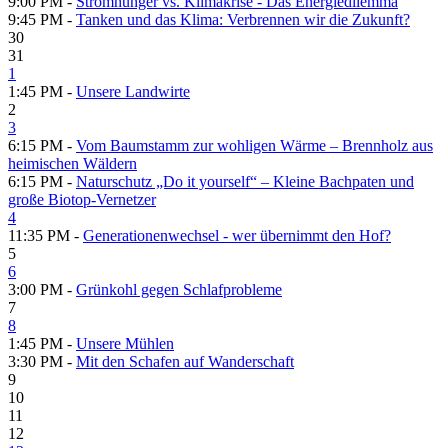
9:00 PM -
Stromhunger vs. Klimakrise - Das Energiedilemma
9:45 PM -
Tanken und das Klima: Verbrennen wir die Zukunft?
30
31
1
1:45 PM -
Unsere Landwirte
2
3
6:15 PM -
Vom Baumstamm zur wohligen Wärme – Brennholz aus
heimischen Wäldern
6:15 PM -
Naturschutz „Do it yourself“ – Kleine Bachpaten und
große Biotop-Vernetzer
4
11:35 PM -
Generationenwechsel - wer übernimmt den Hof?
5
6
3:00 PM -
Grünkohl gegen Schlafprobleme
7
8
1:45 PM -
Unsere Mühlen
3:30 PM -
Mit den Schafen auf Wanderschaft
9
10
11
12