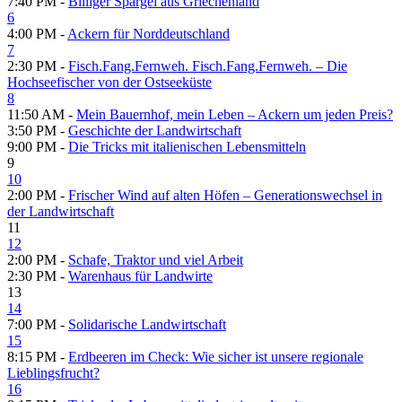
7:40 PM -
Billiger Spargel aus Griechenland
6
4:00 PM -
Ackern für Norddeutschland
7
2:30 PM -
Fisch.Fang.Fernweh. Fisch.Fang.Fernweh. – Die
Hochseefischer von der Ostseeküste
8
11:50 AM -
Mein Bauernhof, mein Leben – Ackern um jeden Preis?
3:50 PM -
Geschichte der Landwirtschaft
9:00 PM -
Die Tricks mit italienischen Lebensmitteln
9
10
2:00 PM -
Frischer Wind auf alten Höfen – Generationswechsel in
der Landwirtschaft
11
12
2:00 PM -
Schafe, Traktor und viel Arbeit
2:30 PM -
Warenhaus für Landwirte
13
14
7:00 PM -
Solidarische Landwirtschaft
15
8:15 PM -
Erdbeeren im Check: Wie sicher ist unsere regionale
Lieblingsfrucht?
16