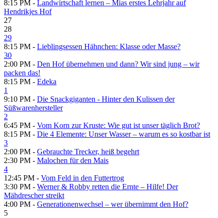
8:15 PM -
Landwirtschaft lernen – Mias erstes Lehrjahr auf
Hendrikjes Hof
27
28
29
8:15 PM -
Lieblingsessen Hähnchen: Klasse oder Masse?
30
2:00 PM -
Den Hof übernehmen und dann? Wir sind jung – wir
packen das!
8:15 PM -
Edeka
1
9:10 PM -
Die Snackgiganten - Hinter den Kulissen der
Süßwarenhersteller
2
6:45 PM -
Vom Korn zur Kruste: Wie gut ist unser täglich Brot?
8:15 PM -
Die 4 Elemente: Unser Wasser – warum es so kostbar ist
3
2:00 PM -
Gebrauchte Trecker, heiß begehrt
2:30 PM -
Malochen für den Mais
4
12:45 PM -
Vom Feld in den Futtertrog
3:30 PM -
Werner & Robby retten die Ernte – Hilfe! Der
Mähdrescher streikt
4:00 PM -
Generationenwechsel – wer übernimmt den Hof?
5