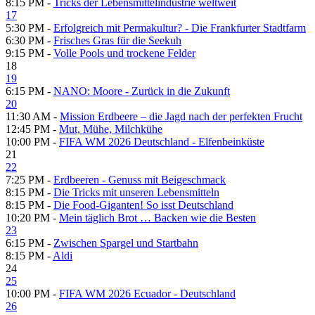
8:15 PM -
Tricks der Lebensmittelindustrie weltweit
17
5:30 PM -
Erfolgreich mit Permakultur? - Die Frankfurter Stadtfarm
6:30 PM -
Frisches Gras für die Seekuh
9:15 PM -
Volle Pools und trockene Felder
18
19
6:15 PM -
NANO: Moore - Zurück in die Zukunft
20
11:30 AM -
Mission Erdbeere – die Jagd nach der perfekten Frucht
12:45 PM -
Mut, Mühe, Milchkühe
10:00 PM -
FIFA WM 2026 Deutschland - Elfenbeinküste
21
22
7:25 PM -
Erdbeeren - Genuss mit Beigeschmack
8:15 PM -
Die Tricks mit unseren Lebensmitteln
8:15 PM -
Die Food-Giganten! So isst Deutschland
10:20 PM -
Mein täglich Brot … Backen wie die Besten
23
6:15 PM -
Zwischen Spargel und Startbahn
8:15 PM -
Aldi
24
25
10:00 PM -
FIFA WM 2026 Ecuador - Deutschland
26