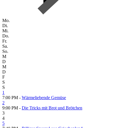
Mo.
Di.
Mi.
Do.
Fr.
Sa.
So.
M
D
M
D
F
S
S
1
7:00 PM -
Wärmeliebende Gemüse
2
9:00 PM -
Die Tricks mit Brot und Brötchen
3
4
5