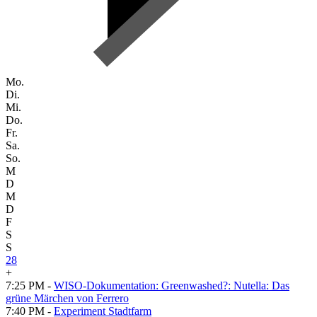
Mo.
Di.
Mi.
Do.
Fr.
Sa.
So.
M
D
M
D
F
S
S
28
+
7:25 PM -
WISO-Dokumentation: Greenwashed?: Nutella: Das
grüne Märchen von Ferrero
7:40 PM -
Experiment Stadtfarm