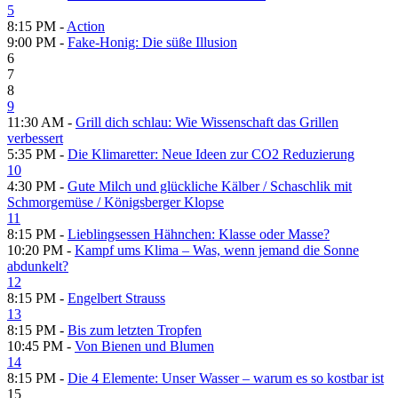
5
8:15 PM -
Action
9:00 PM -
Fake-Honig: Die süße Illusion
6
7
8
9
11:30 AM -
Grill dich schlau: Wie Wissenschaft das Grillen
verbessert
5:35 PM -
Die Klimaretter: Neue Ideen zur CO2 Reduzierung
10
4:30 PM -
Gute Milch und glückliche Kälber /​ Schaschlik mit
Schmorgemüse /​ Königsberger Klopse
11
8:15 PM -
Lieblingsessen Hähnchen: Klasse oder Masse?
10:20 PM -
Kampf ums Klima – Was, wenn jemand die Sonne
abdunkelt?
12
8:15 PM -
Engelbert Strauss
13
8:15 PM -
Bis zum letzten Tropfen
10:45 PM -
Von Bienen und Blumen
14
8:15 PM -
Die 4 Elemente: Unser Wasser – warum es so kostbar ist
15